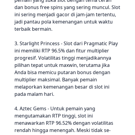
pemain yang suka slot dengan tema cerah
dan bonus free spins yang sering muncul. Slot
ini sering menjadi gacor di jam-jam tertentu,
jadi pantau pola kemenangan untuk waktu
terbaik bermain.
3. Starlight Princess - Slot dari Pragmatic Play
ini memiliki RTP 96.5% dan fitur multiplier
progresif. Volatilitas tinggi menjadikannya
pilihan tepat untuk maxwin, terutama jika
Anda bisa memicu putaran bonus dengan
multiplier maksimal. Banyak pemain
melaporkan kemenangan besar di slot ini
pada malam hari.
4. Aztec Gems - Untuk pemain yang
mengutamakan RTP tinggi, slot ini
menawarkan RTP 96.52% dengan volatilitas
rendah hingga menengah. Meski tidak se-