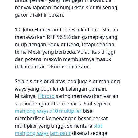
untuk pemain yang mengejar maxwin, dan
banyak laporan menunjukkan slot ini sering
gacor di akhir pekan.
10. John Hunter and the Book of Tut - Slot ini
menawarkan RTP 96.5% dan gameplay yang
mirip dengan Book of Dead, tetapi dengan
tema Mesir yang berbeda. Volatilitas tinggi
dan potensi maxwin membuatnya masuk
dalam daftar rekomendasi kami.
Selain slot-slot di atas, ada juga slot mahjong
ways yang populer di kalangan pemain.
Misalnya,
Hbtoto
sering menawarkan varian
slot ini dengan fitur menarik. Slot seperti
mahjong ways x10 multiplier
bisa
memberikan kemenangan besar berkat
multiplier yang tinggi, sementara
slot
mahjong ways jam petir
dikenal sebagai