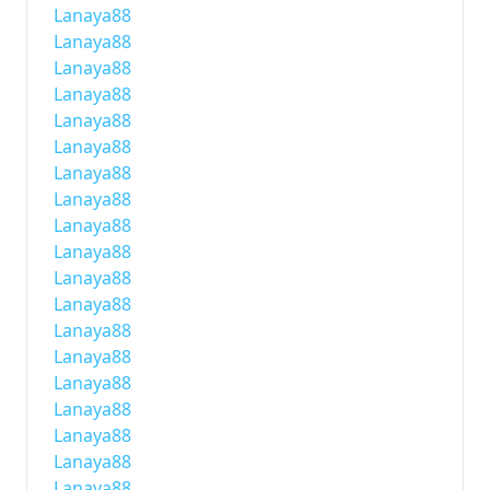
Lanaya88
Lanaya88
Lanaya88
Lanaya88
Lanaya88
Lanaya88
Lanaya88
Lanaya88
Lanaya88
Lanaya88
Lanaya88
Lanaya88
Lanaya88
Lanaya88
Lanaya88
Lanaya88
Lanaya88
Lanaya88
Lanaya88