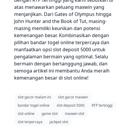
dengan RTP tertinggi yang kami sebutkan di
atas menawarkan peluang maxwin yang
menjanjikan. Dari Gates of Olympus hingga
John Hunter and the Book of Tut, masing-
masing memiliki keunikan dan potensi
kemenangan besar. Kombinasikan dengan
pilihan bandar togel online terpercaya dan
manfaatkan opsi slot deposit 5000 untuk
pengalaman bermain yang optimal. Selalu
bermain dengan bertanggung jawab, dan
semoga artikel ini membantu Anda meraih
kemenangan besar di slot online!
slot gacor malam ini
slot gacor maxwin
bandar togel online
slot deposit 5000
RTP tertinggi
slot online
game slot
maxwin slot
slot terpercaya
jackpot slot