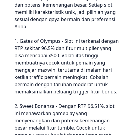
dan potensi kemenangan besar. Setiap slot
memiliki karakteristik unik, jadi pilihlah yang
sesuai dengan gaya bermain dan preferensi
Anda.
1. Gates of Olympus - Slot ini terkenal dengan
RTP sekitar 96.5% dan fitur multiplier yang
bisa mencapai x500. Volatilitas tinggi
membuatnya cocok untuk pemain yang
mengejar maxwin, terutama di malam hari
ketika traffic pemain meningkat. Cobalah
bermain dengan taruhan moderat untuk
memaksimalkan peluang trigger fitur bonus.
2. Sweet Bonanza - Dengan RTP 96.51%, slot
ini menawarkan gameplay yang
menyenangkan dan potensi kemenangan
besar melalui fitur tumble. Cocok untuk