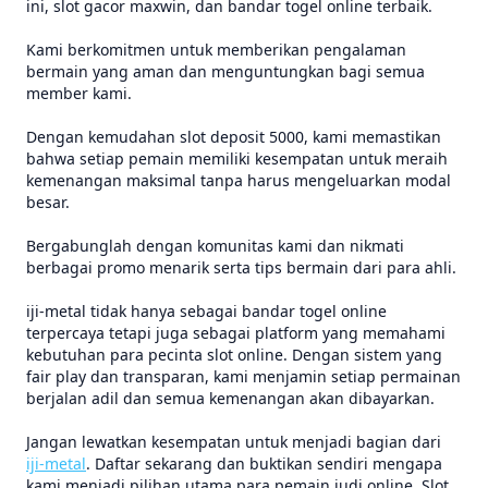
ini, slot gacor maxwin, dan bandar togel online terbaik.
Kami berkomitmen untuk memberikan pengalaman
bermain yang aman dan menguntungkan bagi semua
member kami.
Dengan kemudahan slot deposit 5000, kami memastikan
bahwa setiap pemain memiliki kesempatan untuk meraih
kemenangan maksimal tanpa harus mengeluarkan modal
besar.
Bergabunglah dengan komunitas kami dan nikmati
berbagai promo menarik serta tips bermain dari para ahli.
iji-metal tidak hanya sebagai bandar togel online
terpercaya tetapi juga sebagai platform yang memahami
kebutuhan para pecinta slot online. Dengan sistem yang
fair play dan transparan, kami menjamin setiap permainan
berjalan adil dan semua kemenangan akan dibayarkan.
Jangan lewatkan kesempatan untuk menjadi bagian dari
iji-metal
. Daftar sekarang dan buktikan sendiri mengapa
kami menjadi pilihan utama para pemain judi online. Slot