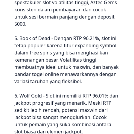
spektakuler slot volatilitas tinggi, Aztec Gems
konsisten dalam pembayaran dan cocok
untuk sesi bermain panjang dengan deposit
5000.
5. Book of Dead - Dengan RTP 96.21%, slot ini
tetap populer karena fitur expanding symbol
dalam free spins yang bisa menghasilkan
kemenangan besar. Volatilitas tinggi
membuatnya ideal untuk maxwin, dan banyak
bandar togel online menawarkannya dengan
variasi taruhan yang fleksibel.
6. Wolf Gold - Slot ini memiliki RTP 96.01% dan
jackpot progresif yang menarik. Meski RTP
sedikit lebih rendah, potensi maxwin dari
jackpot bisa sangat menggiurkan. Cocok
untuk pemain yang suka kombinasi antara
slot biasa dan elemen jackpot.