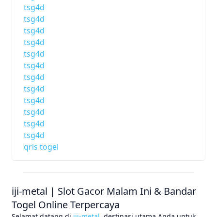
tsg4d
tsg4d
tsg4d
tsg4d
tsg4d
tsg4d
tsg4d
tsg4d
tsg4d
tsg4d
tsg4d
tsg4d
qris togel
iji-metal | Slot Gacor Malam Ini & Bandar
Togel Online Terpercaya
Selamat datang di
iji-metal
, destinasi utama Anda untuk