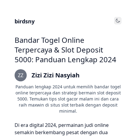
birdsny
Toggle
Bandar Togel Online
Terpercaya & Slot Deposit
5000: Panduan Lengkap 2024
Zizi Zizi Nasyiah
ZZ
Panduan lengkap 2024 untuk memilih bandar togel
online terpercaya dan strategi bermain slot deposit
5000. Temukan tips slot gacor malam ini dan cara
raih maxwin di situs slot terbaik dengan deposit
minimal.
Di era digital 2024, permainan judi online
semakin berkembang pesat dengan dua