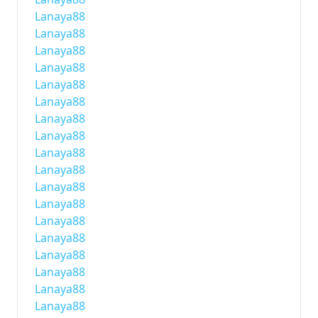
Lanaya88
Lanaya88
Lanaya88
Lanaya88
Lanaya88
Lanaya88
Lanaya88
Lanaya88
Lanaya88
Lanaya88
Lanaya88
Lanaya88
Lanaya88
Lanaya88
Lanaya88
Lanaya88
Lanaya88
Lanaya88