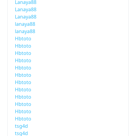
Lanaya88
Lanaya88
Lanaya88
lanaya88
lanaya88
Hbtoto
Hbtoto
Hbtoto
Hbtoto
Hbtoto
Hbtoto
Hbtoto
Hbtoto
Hbtoto
Hbtoto
Hbtoto
Hbtoto
tsg4d
tsg4d