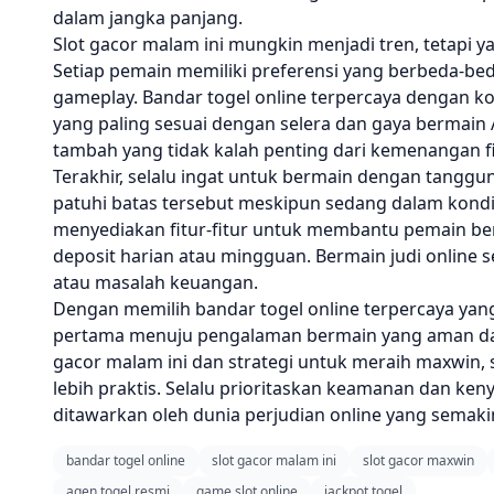
dalam jangka panjang.
Slot gacor malam ini mungkin menjadi tren, tetapi
Setiap pemain memiliki preferensi yang berbeda-be
gameplay. Bandar togel online terpercaya dengan
yang paling sesuai dengan selera dan gaya bermain
tambah yang tidak kalah penting dari kemenangan fi
Terakhir, selalu ingat untuk bermain dengan tangg
patuhi batas tersebut meskipun sedang dalam kondis
menyediakan fitur-fitur untuk membantu pemain ber
deposit harian atau mingguan. Bermain judi online
atau masalah keuangan.
Dengan memilih bandar togel online terpercaya ya
pertama menuju pengalaman bermain yang aman da
gacor malam ini dan strategi untuk meraih maxwin
lebih praktis. Selalu prioritaskan keamanan dan k
ditawarkan oleh dunia perjudian online yang semaki
bandar togel online
slot gacor malam ini
slot gacor maxwin
agen togel resmi
game slot online
jackpot togel