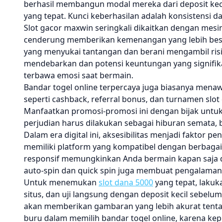
berhasil membangun modal mereka dari deposit keci
yang tepat. Kunci keberhasilan adalah konsistensi 
Slot gacor maxwin seringkali dikaitkan dengan mesin s
cenderung memberikan kemenangan yang lebih besa
yang menyukai tantangan dan berani mengambil ris
mendebarkan dan potensi keuntungan yang signifik
terbawa emosi saat bermain.
Bandar togel online terpercaya juga biasanya mena
seperti cashback, referral bonus, dan turnamen slo
Manfaatkan promosi-promosi ini dengan bijak unt
perjudian harus dilakukan sebagai hiburan semata,
Dalam era digital ini, aksesibilitas menjadi faktor 
memiliki platform yang kompatibel dengan berbagai
responsif memungkinkan Anda bermain kapan saja dan
auto-spin dan quick spin juga membuat pengalaman b
Untuk menemukan
slot dana 5000
yang tepat, lakuka
situs, dan uji langsung dengan deposit kecil sebe
akan memberikan gambaran yang lebih akurat tentan
buru dalam memilih bandar togel online, karena k