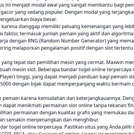
us ini menjadi modal awal yang sangat membantu bagi pe
ot gacor yang sedang populer. Dengan modal yang terjangk
ngeluarkan biaya besar.
n karena dianggap memiliki peluang kemenangan yang lebih
i faktor, termasuk jumlah pemain yang aktif dan algoritm
ekerja dengan RNG (Random Number Generator) yang memas
ering melaporkan pengalaman positif dengan slot tertentu
gi yang tepat dan pemilihan mesin yang cermat. Maxwin m
uah mesin slot. Beberapa bandar togel online terpercaya
 Player) tinggi, yang dapat menjadi panduan bagi pemain d
t 5000 dengan bijak dapat memperpanjang waktu bermain 
anyak pemain karena kemudahan dan keterjangkauannya. Den
 dapat menikmati permainan slot online tanpa tekanan fin
lihan permainan dengan kualitas grafis yang memukau dan
ain semakin menyenangkan dan menghibur.
 togel online terpercaya. Pastikan situs yang Anda pilih m