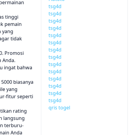
 permainan
tsg4d
tsg4d
as tinggi
tsg4d
uk pemain
tsg4d
n yang
tsg4d
gar tidak
tsg4d
tsg4d
0. Promosi
tsg4d
n Anda.
tsg4d
u ingat bahwa
tsg4d
tsg4d
t 5000 biasanya
tsg4d
ile yang
tsg4d
-fitur seperti
tsg4d
qris togel
tikan rating
an langsung
n terburu-
main Anda