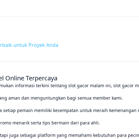
erbaik untuk Proyek Anda
el Online Terpercaya
ukan informasi terkini tentang slot gacor malam ini, slot gacor m
yang aman dan menguntungkan bagi semua member kami.
a setiap pemain memiliki kesempatan untuk meraih kemenangan 
mo menarik serta tips bermain dari para ahli.
tetapi juga sebagai platform yang memahami kebutuhan para pecint