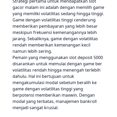
Strategi pertama untuk mendapatkan slot
gacor malam ini adalah dengan memilih game
yang memiliki volatilitas sedang hingga tinggi.
Game dengan volatilitas tinggi cenderung
memberikan pembayaran yang lebih besar
meskipun frekuensi kemenangannya lebih
jarang. Sebaliknya, game dengan volatilitas
rendah memberikan kemenangan kecil
namun lebih sering.
Pemain yang menggunakan slot deposit 5000
disarankan untuk memulai dengan game ber
volatilitas rendah hingga menengah terlebih
dahulu. Hal ini bertujuan untuk
mengakumulasi modal sebelum beralih ke
game dengan volatilitas tinggi yang
berpotensi memberikan maxwin. Dengan
modal yang terbatas, manajemen bankroll
menjadi sangat krusial.