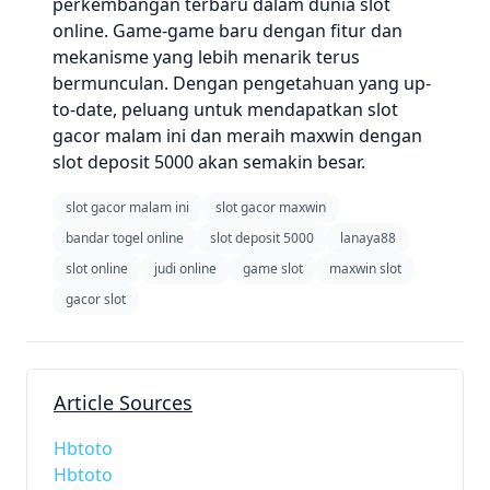
perkembangan terbaru dalam dunia slot
online. Game-game baru dengan fitur dan
mekanisme yang lebih menarik terus
bermunculan. Dengan pengetahuan yang up-
to-date, peluang untuk mendapatkan slot
gacor malam ini dan meraih maxwin dengan
slot deposit 5000 akan semakin besar.
slot gacor malam ini
slot gacor maxwin
bandar togel online
slot deposit 5000
lanaya88
slot online
judi online
game slot
maxwin slot
gacor slot
Article Sources
Hbtoto
Hbtoto