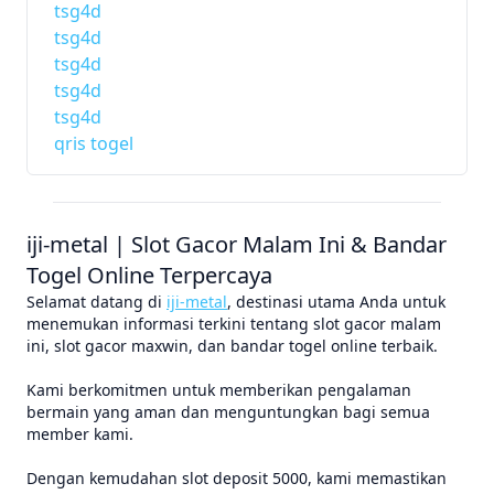
tsg4d
tsg4d
tsg4d
tsg4d
tsg4d
qris togel
iji-metal | Slot Gacor Malam Ini & Bandar
Togel Online Terpercaya
Selamat datang di
iji-metal
, destinasi utama Anda untuk
menemukan informasi terkini tentang slot gacor malam
ini, slot gacor maxwin, dan bandar togel online terbaik.
Kami berkomitmen untuk memberikan pengalaman
bermain yang aman dan menguntungkan bagi semua
member kami.
Dengan kemudahan slot deposit 5000, kami memastikan