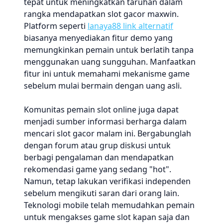
tepat untuk meningkatkan taruhan dalam
rangka mendapatkan slot gacor maxwin.
Platform seperti
lanaya88 link alternatif
biasanya menyediakan fitur demo yang
memungkinkan pemain untuk berlatih tanpa
menggunakan uang sungguhan. Manfaatkan
fitur ini untuk memahami mekanisme game
sebelum mulai bermain dengan uang asli.
Komunitas pemain slot online juga dapat
menjadi sumber informasi berharga dalam
mencari slot gacor malam ini. Bergabunglah
dengan forum atau grup diskusi untuk
berbagi pengalaman dan mendapatkan
rekomendasi game yang sedang "hot".
Namun, tetap lakukan verifikasi independen
sebelum mengikuti saran dari orang lain.
Teknologi mobile telah memudahkan pemain
untuk mengakses game slot kapan saja dan