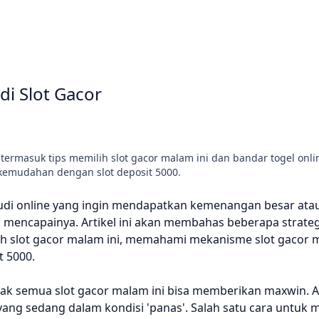
i Slot Gacor
termasuk tips memilih slot gacor malam ini dan bandar togel onli
 kemudahan dengan slot deposit 5000.
 judi online yang ingin mendapatkan kemenangan besar ata
encapainya. Artikel ini akan membahas beberapa strategi
ih slot gacor malam ini, memahami mekanisme slot gacor 
t 5000.
ak semua slot gacor malam ini bisa memberikan maxwin. A
yang sedang dalam kondisi 'panas'. Salah satu cara untu