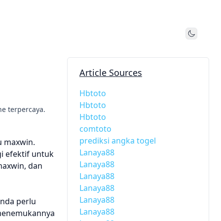
Toggle
Article Sources
Hbtoto
Hbtoto
ne terpercaya.
Hbtoto
comtoto
prediksi angka togel
u maxwin.
Lanaya88
 efektif untuk
Lanaya88
maxwin, dan
Lanaya88
Lanaya88
Lanaya88
nda perlu
Lanaya88
k menemukannya