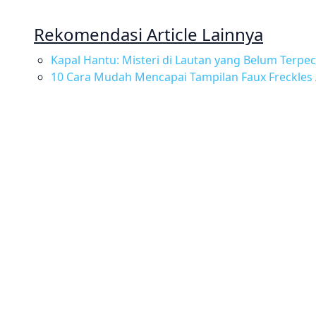
Rekomendasi Article Lainnya
Kapal Hantu: Misteri di Lautan yang Belum Terpe
10 Cara Mudah Mencapai Tampilan Faux Freckle