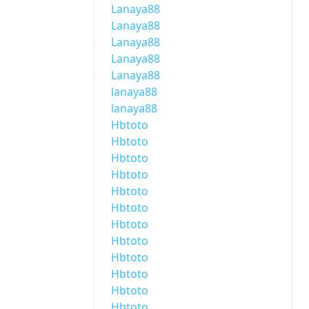
Lanaya88
Lanaya88
Lanaya88
Lanaya88
Lanaya88
lanaya88
lanaya88
Hbtoto
Hbtoto
Hbtoto
Hbtoto
Hbtoto
Hbtoto
Hbtoto
Hbtoto
Hbtoto
Hbtoto
Hbtoto
Hbtoto