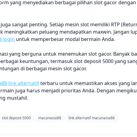
tform yang menyediakan berbagai pilihan slot gacor dengan
ga sangat penting. Setiap mesin slot memiliki RTP (Return
ntuk meningkatkan peluang mendapatkan maxwin. Jangan lu
 login
untuk memperbesar modal bermain Anda.
rmasi yang berguna untuk menemukan slot gacor. Banyak ba
erbagai keuntungan, termasuk slot deposit 5000 yang sang
tungan di berbagai mesin slot gacor.
8 link alternatif
terbaru untuk memastikan akses yang la
in juga harus menjadi prioritas Anda. Dengan mengikuti 
ng mustahil.
slot deposit 5000
macanasia88
link alternatif macanasia88