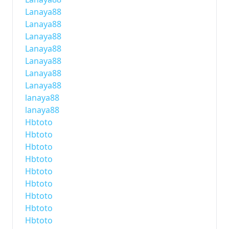
Lanaya88
Lanaya88
Lanaya88
Lanaya88
Lanaya88
Lanaya88
Lanaya88
lanaya88
lanaya88
Hbtoto
Hbtoto
Hbtoto
Hbtoto
Hbtoto
Hbtoto
Hbtoto
Hbtoto
Hbtoto