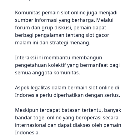
Komunitas pemain slot online juga menjadi
sumber informasi yang berharga. Melalui
forum dan grup diskusi, pemain dapat
berbagi pengalaman tentang slot gacor
malam ini dan strategi menang.
Interaksi ini membantu membangun
pengetahuan kolektif yang bermanfaat bagi
semua anggota komunitas.
Aspek legalitas dalam bermain slot online di
Indonesia perlu diperhatikan dengan serius.
Meskipun terdapat batasan tertentu, banyak
bandar togel online yang beroperasi secara
internasional dan dapat diakses oleh pemain
Indonesia.