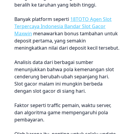
beralih ke taruhan yang lebih tinggi.
Banyak platform seperti
18TOTO Agen Slot
Terpercaya Indonesia Bandar Slot Gacor
Maxwin
menawarkan bonus tambahan untuk
deposit pertama, yang semakin
meningkatkan nilai dari deposit kecil tersebut.
Analisis data dari berbagai sumber
menunjukkan bahwa pola kemenangan slot
cenderung berubah-ubah sepanjang hari.
Slot gacor malam ini mungkin berbeda
dengan slot gacor di siang hari.
Faktor seperti traffic pemain, waktu server,
dan algoritma game mempengaruhi pola
pembayaran.