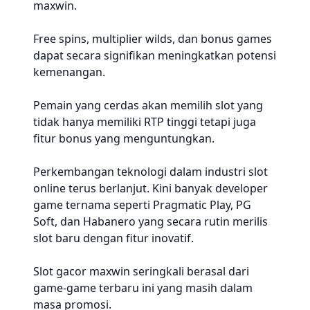
maxwin.
Free spins, multiplier wilds, dan bonus games
dapat secara signifikan meningkatkan potensi
kemenangan.
Pemain yang cerdas akan memilih slot yang
tidak hanya memiliki RTP tinggi tetapi juga
fitur bonus yang menguntungkan.
Perkembangan teknologi dalam industri slot
online terus berlanjut. Kini banyak developer
game ternama seperti Pragmatic Play, PG
Soft, dan Habanero yang secara rutin merilis
slot baru dengan fitur inovatif.
Slot gacor maxwin seringkali berasal dari
game-game terbaru ini yang masih dalam
masa promosi.