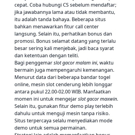
cepat. Coba hubungi CS sebelum mendaftar;
jika jawabannya lama atau tidak membantu,
itu adalah tanda bahaya. Beberapa situs
bahkan menawarkan fitur call center
langsung. Selain itu, perhatikan bonus dan
promosi. Bonus selamat datang yang terlalu
besar sering kali menjebak, jadi baca syarat
dan ketentuan dengan teliti.
Bagi penggemar
slot gacor malam ini
, waktu
bermain juga mempengaruhi kemenangan.
Menurut data dari beberapa bandar togel
online, mesin slot cenderung lebih longgar
antara pukul 22.00-02.00 WIB. Manfaatkan
momen ini untuk mengejar
slot gacor maxwin
.
Selain itu, gunakan fitur demo play terlebih
dahulu untuk menguji mesin tanpa risiko.
Situs terpercaya selalu menyediakan mode
demo untuk semua permainan.