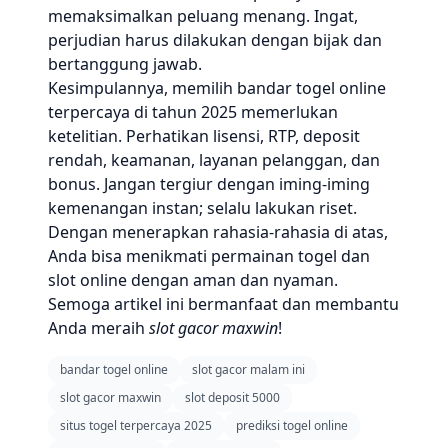
memaksimalkan peluang menang. Ingat,
perjudian harus dilakukan dengan bijak dan
bertanggung jawab.
Kesimpulannya, memilih bandar togel online
terpercaya di tahun 2025 memerlukan
ketelitian. Perhatikan lisensi, RTP, deposit
rendah, keamanan, layanan pelanggan, dan
bonus. Jangan tergiur dengan iming-iming
kemenangan instan; selalu lakukan riset.
Dengan menerapkan rahasia-rahasia di atas,
Anda bisa menikmati permainan togel dan
slot online dengan aman dan nyaman.
Semoga artikel ini bermanfaat dan membantu
Anda meraih
slot gacor maxwin
!
bandar togel online
slot gacor malam ini
slot gacor maxwin
slot deposit 5000
situs togel terpercaya 2025
prediksi togel online