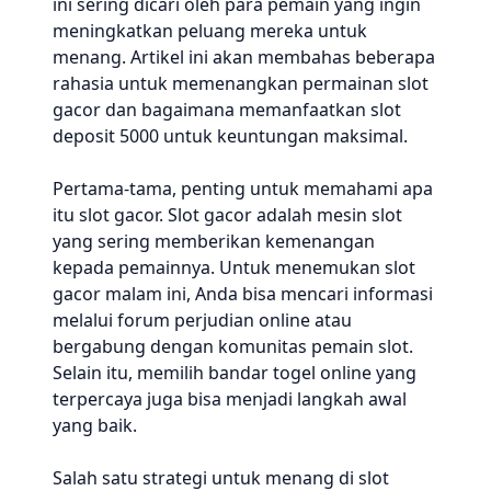
ini sering dicari oleh para pemain yang ingin
meningkatkan peluang mereka untuk
menang. Artikel ini akan membahas beberapa
rahasia untuk memenangkan permainan slot
gacor dan bagaimana memanfaatkan slot
deposit 5000 untuk keuntungan maksimal.
Pertama-tama, penting untuk memahami apa
itu slot gacor. Slot gacor adalah mesin slot
yang sering memberikan kemenangan
kepada pemainnya. Untuk menemukan slot
gacor malam ini, Anda bisa mencari informasi
melalui forum perjudian online atau
bergabung dengan komunitas pemain slot.
Selain itu, memilih bandar togel online yang
terpercaya juga bisa menjadi langkah awal
yang baik.
Salah satu strategi untuk menang di slot