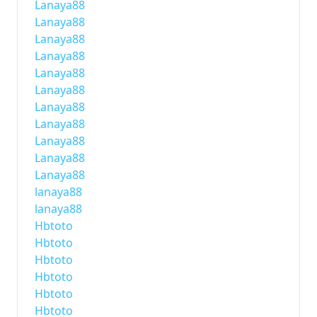
Lanaya88
Lanaya88
Lanaya88
Lanaya88
Lanaya88
Lanaya88
Lanaya88
Lanaya88
Lanaya88
Lanaya88
Lanaya88
lanaya88
lanaya88
Hbtoto
Hbtoto
Hbtoto
Hbtoto
Hbtoto
Hbtoto