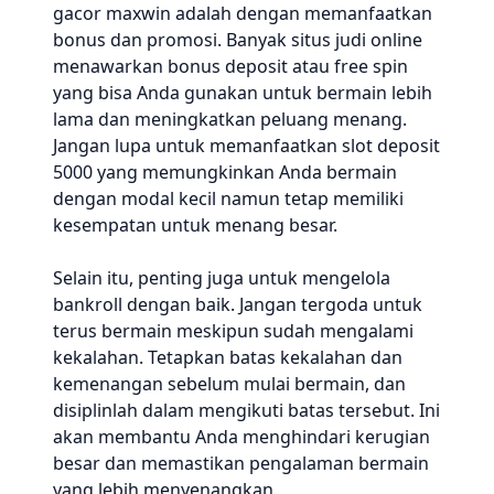
gacor maxwin adalah dengan memanfaatkan
bonus dan promosi. Banyak situs judi online
menawarkan bonus deposit atau free spin
yang bisa Anda gunakan untuk bermain lebih
lama dan meningkatkan peluang menang.
Jangan lupa untuk memanfaatkan slot deposit
5000 yang memungkinkan Anda bermain
dengan modal kecil namun tetap memiliki
kesempatan untuk menang besar.
Selain itu, penting juga untuk mengelola
bankroll dengan baik. Jangan tergoda untuk
terus bermain meskipun sudah mengalami
kekalahan. Tetapkan batas kekalahan dan
kemenangan sebelum mulai bermain, dan
disiplinlah dalam mengikuti batas tersebut. Ini
akan membantu Anda menghindari kerugian
besar dan memastikan pengalaman bermain
yang lebih menyenangkan.