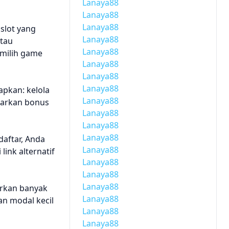
Lanaya88
Lanaya88
Lanaya88
 slot yang
Lanaya88
tau
Lanaya88
emilih game
Lanaya88
Lanaya88
Lanaya88
apkan: kelola
Lanaya88
rkan bonus
Lanaya88
Lanaya88
Lanaya88
daftar, Anda
Lanaya88
ink alternatif
Lanaya88
Lanaya88
Lanaya88
arkan banyak
Lanaya88
n modal kecil
Lanaya88
Lanaya88