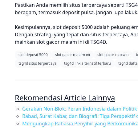
Pastikan Anda memilih situs terpercaya seperti TSG
beragam, termasuk deposit pulsa. Jangan lupa laku
Kesimpulannya, slot deposit 5000 adalah peluang e
Dengan strategi yang tepat dan situs terpercaya, A
mainkan slot gacor malam ini di TSG4D.
slot deposit 5000
slot gacor malam ini
slot gacor maxwin
b
tsg4d situs terpercaya
tsg4d link alternatif terbaru
tsg4d dafta
Rekomendasi Article Lainnya
Gerakan Non-Blok: Peran Indonesia dalam Politik
Babad, Surat Kabar, dan Biografi: Tiga Perspekt
Mengungkap Rahasia Penyihir yang Berkomunika