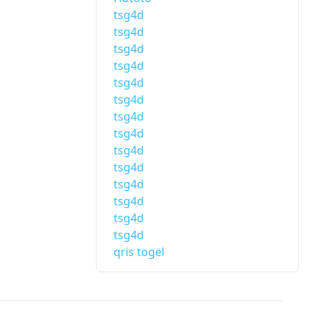
tsg4d
tsg4d
tsg4d
tsg4d
tsg4d
tsg4d
tsg4d
tsg4d
tsg4d
tsg4d
tsg4d
tsg4d
tsg4d
tsg4d
qris togel