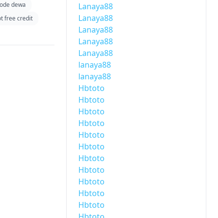
mode dewa
Lanaya88
Lanaya88
t free credit
Lanaya88
Lanaya88
Lanaya88
lanaya88
lanaya88
Hbtoto
Hbtoto
Hbtoto
Hbtoto
Hbtoto
Hbtoto
Hbtoto
Hbtoto
Hbtoto
Hbtoto
Hbtoto
Hbtoto