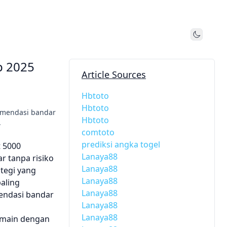
Toggle
p 2025
Article Sources
Hbtoto
Hbtoto
komendasi bandar
Hbtoto
.
comtoto
prediksi angka togel
t 5000
Lanaya88
r tanpa risiko
Lanaya88
ategi yang
Lanaya88
aling
Lanaya88
endasi bandar
Lanaya88
Lanaya88
pemain dengan