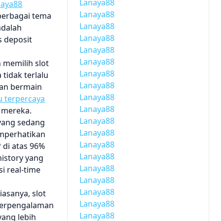
Lanaya88
naya88
Lanaya88
berbagai tema
Lanaya88
adalah
Lanaya88
s deposit
Lanaya88
Lanaya88
 memilih slot
Lanaya88
tidak terlalu
Lanaya88
man bermain
Lanaya88
u terpercaya
Lanaya88
 mereka.
Lanaya88
 yang sedang
Lanaya88
emperhatikan
Lanaya88
 di atas 96%
Lanaya88
istory yang
Lanaya88
i real-time
Lanaya88
Lanaya88
asanya, slot
Lanaya88
 berpengalaman
Lanaya88
yang lebih