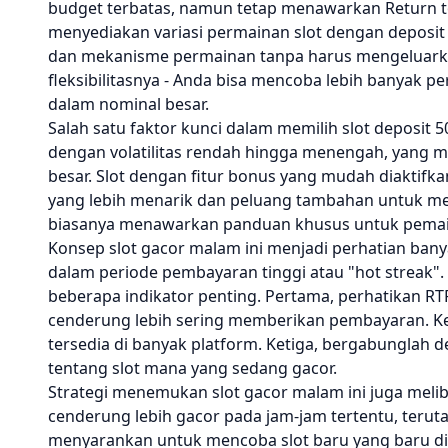
budget terbatas, namun tetap menawarkan Return to 
menyediakan variasi permainan slot dengan deposi
dan mekanisme permainan tanpa harus mengeluarkan
fleksibilitasnya - Anda bisa mencoba lebih banyak 
dalam nominal besar.
Salah satu faktor kunci dalam memilih slot deposit 
dengan volatilitas rendah hingga menengah, yang m
besar. Slot dengan fitur bonus yang mudah diaktifk
yang lebih menarik dan peluang tambahan untuk m
biasanya menawarkan panduan khusus untuk pemain b
Konsep slot gacor malam ini menjadi perhatian bany
dalam periode pembayaran tinggi atau "hot streak
beberapa indikator penting. Pertama, perhatikan RTP
cenderung lebih sering memberikan pembayaran. Ked
tersedia di banyak platform. Ketiga, bergabunglah
tentang slot mana yang sedang gacor.
Strategi menemukan slot gacor malam ini juga meli
cenderung lebih gacor pada jam-jam tertentu, teru
menyarankan untuk mencoba slot baru yang baru dir