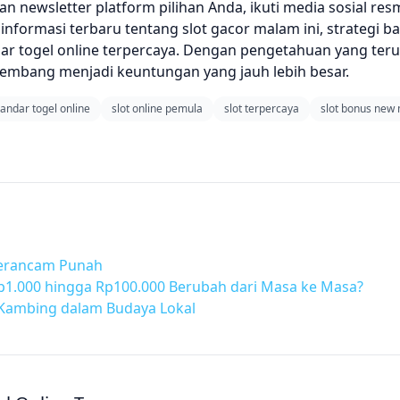
 newsletter platform pilihan Anda, ikuti media sosial res
nformasi terbaru tentang slot gacor malam ini, strategi b
r togel online terpercaya. Dengan pengetahuan yang teru
rkembang menjadi keuntungan yang jauh lebih besar.
andar togel online
slot online pemula
slot terpercaya
slot bonus ne
Terancam Punah
Rp1.000 hingga Rp100.000 Berubah dari Masa ke Masa?
n Kambing dalam Budaya Lokal