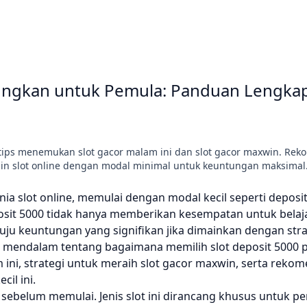
tungkan untuk Pemula: Panduan Lengka
tips menemukan slot gacor malam ini dan slot gacor maxwin. Re
main slot online dengan modal minimal untuk keuntungan maksimal
a slot online, memulai dengan modal kecil seperti deposi
osit 5000 tidak hanya memberikan kesempatan untuk belaja
nuju keuntungan yang signifikan jika dimainkan dengan str
a mendalam tentang bagaimana memilih slot deposit 5000 p
i, strategi untuk meraih slot gacor maxwin, serta rekom
il ini.
sebelum memulai. Jenis slot ini dirancang khusus untuk 