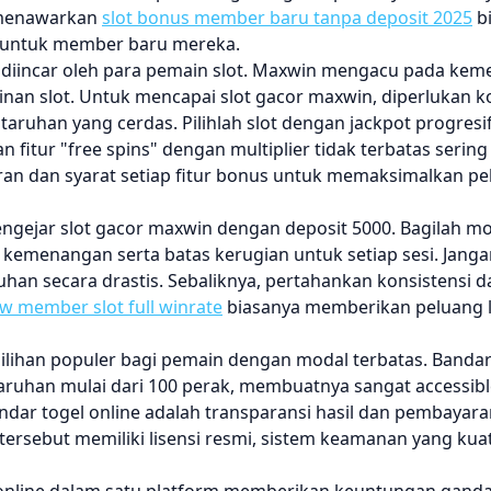
g menawarkan
slot bonus member baru tanpa deposit 2025
bi
k untuk member baru mereka.
g diincar oleh para pemain slot. Maxwin mengacu pada ke
an slot. Untuk mencapai slot gacor maxwin, diperlukan k
aruhan yang cerdas. Pilihlah slot dengan jackpot progresif
 fitur "free spins" dengan multiplier tidak terbatas sering
an dan syarat setiap fitur bonus untuk memaksimalkan p
ngejar slot gacor maxwin dengan deposit 5000. Bagilah m
 kemenangan serta batas kerugian untuk setiap sesi. Jang
n secara drastis. Sebaliknya, pertahankan konsistensi da
w member slot full winrate
biasanya memberikan peluang l
 pilihan populer bagi pemain dengan modal terbatas. Bandar
ruhan mulai dari 100 perak, membuatnya sangat accessibl
ar togel online adalah transparansi hasil dan pembayara
 tersebut memiliki lisensi resmi, sistem keamanan yang kuat