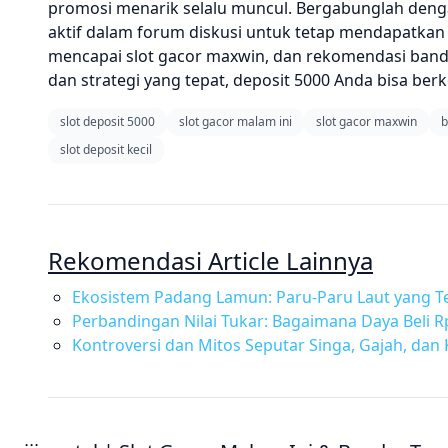
promosi menarik selalu muncul. Bergabunglah dengan
aktif dalam forum diskusi untuk tetap mendapatkan i
mencapai slot gacor maxwin, dan rekomendasi banda
dan strategi yang tepat, deposit 5000 Anda bisa be
slot deposit 5000
slot gacor malam ini
slot gacor maxwin
b
slot deposit kecil
Rekomendasi Article Lainnya
Ekosistem Padang Lamun: Paru-Paru Laut yang 
Perbandingan Nilai Tukar: Bagaimana Daya Beli 
Kontroversi dan Mitos Seputar Singa, Gajah, da