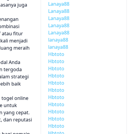
Lanaya88
asanya juga
Lanaya88
Lanaya88
menangan
Lanaya88
ombinasi
Lanaya88
 atau fitur
lanaya88
 kali menjadi
lanaya88
eluang meraih
Hbtoto
Hbtoto
odal Anda
Hbtoto
an tergoda
Hbtoto
lam strategi
Hbtoto
ebih baik
Hbtoto
Hbtoto
 togel online
Hbtoto
e untuk
Hbtoto
n yang cepat.
Hbtoto
, dan reputasi
Hbtoto
Hbtoto