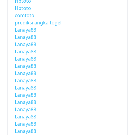
Hbtoto
Hbtoto
comtoto
prediksi angka togel
Lanaya88
Lanaya88
Lanaya88
Lanaya88
Lanaya88
Lanaya88
Lanaya88
Lanaya88
Lanaya88
Lanaya88
Lanaya88
Lanaya88
Lanaya88
Lanaya88
Lanaya88