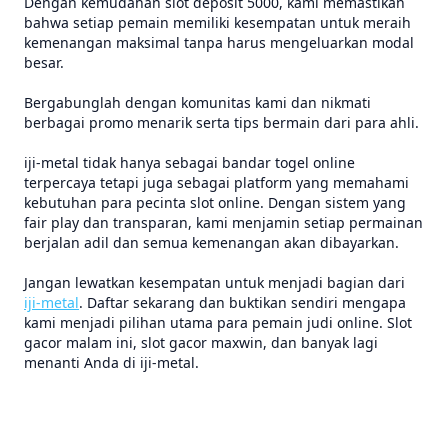
Dengan kemudahan slot deposit 5000, kami memastikan
bahwa setiap pemain memiliki kesempatan untuk meraih
kemenangan maksimal tanpa harus mengeluarkan modal
besar.
Bergabunglah dengan komunitas kami dan nikmati
berbagai promo menarik serta tips bermain dari para ahli.
iji-metal tidak hanya sebagai bandar togel online
terpercaya tetapi juga sebagai platform yang memahami
kebutuhan para pecinta slot online. Dengan sistem yang
fair play dan transparan, kami menjamin setiap permainan
berjalan adil dan semua kemenangan akan dibayarkan.
Jangan lewatkan kesempatan untuk menjadi bagian dari
iji-metal
. Daftar sekarang dan buktikan sendiri mengapa
kami menjadi pilihan utama para pemain judi online. Slot
gacor malam ini, slot gacor maxwin, dan banyak lagi
menanti Anda di iji-metal.