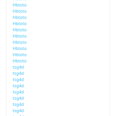
Hbtoto
Hbtoto
Hbtoto
Hbtoto
Hbtoto
Hbtoto
Hbtoto
Hbtoto
Hbtoto
Hbtoto
tsg4d
tsg4d
tsg4d
tsg4d
tsg4d
tsg4d
tsg4d
tsg4d