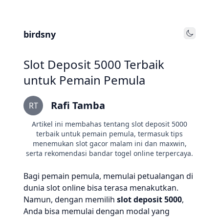
birdsny
Toggle
Slot Deposit 5000 Terbaik
untuk Pemain Pemula
Rafi Tamba
RT
Artikel ini membahas tentang slot deposit 5000
terbaik untuk pemain pemula, termasuk tips
menemukan slot gacor malam ini dan maxwin,
serta rekomendasi bandar togel online terpercaya.
Bagi pemain pemula, memulai petualangan di
dunia slot online bisa terasa menakutkan.
Namun, dengan memilih
slot deposit 5000
,
Anda bisa memulai dengan modal yang