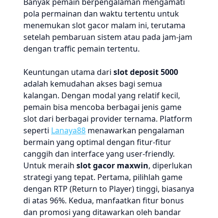
Banyak pemain berpengalaman mengamati
pola permainan dan waktu tertentu untuk
menemukan slot gacor malam ini, terutama
setelah pembaruan sistem atau pada jam-jam
dengan traffic pemain tertentu.
Keuntungan utama dari
slot deposit 5000
adalah kemudahan akses bagi semua
kalangan. Dengan modal yang relatif kecil,
pemain bisa mencoba berbagai jenis game
slot dari berbagai provider ternama. Platform
seperti
Lanaya88
menawarkan pengalaman
bermain yang optimal dengan fitur-fitur
canggih dan interface yang user-friendly.
Untuk meraih
slot gacor maxwin
, diperlukan
strategi yang tepat. Pertama, pilihlah game
dengan RTP (Return to Player) tinggi, biasanya
di atas 96%. Kedua, manfaatkan fitur bonus
dan promosi yang ditawarkan oleh bandar