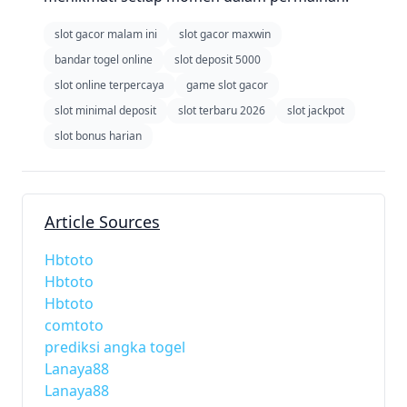
slot gacor malam ini
slot gacor maxwin
bandar togel online
slot deposit 5000
slot online terpercaya
game slot gacor
slot minimal deposit
slot terbaru 2026
slot jackpot
slot bonus harian
Article Sources
Hbtoto
Hbtoto
Hbtoto
comtoto
prediksi angka togel
Lanaya88
Lanaya88