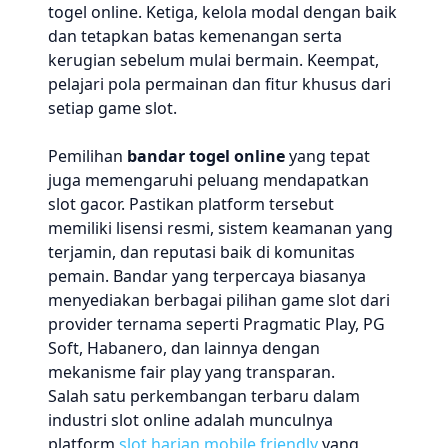
togel online. Ketiga, kelola modal dengan baik
dan tetapkan batas kemenangan serta
kerugian sebelum mulai bermain. Keempat,
pelajari pola permainan dan fitur khusus dari
setiap game slot.
Pemilihan
bandar togel online
yang tepat
juga memengaruhi peluang mendapatkan
slot gacor. Pastikan platform tersebut
memiliki lisensi resmi, sistem keamanan yang
terjamin, dan reputasi baik di komunitas
pemain. Bandar yang terpercaya biasanya
menyediakan berbagai pilihan game slot dari
provider ternama seperti Pragmatic Play, PG
Soft, Habanero, dan lainnya dengan
mekanisme fair play yang transparan.
Salah satu perkembangan terbaru dalam
industri slot online adalah munculnya
platform
slot harian mobile friendly
yang