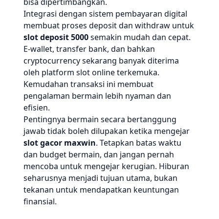
bisa dipertimbangkan.
Integrasi dengan sistem pembayaran digital
membuat proses deposit dan withdraw untuk
slot deposit 5000
semakin mudah dan cepat.
E-wallet, transfer bank, dan bahkan
cryptocurrency sekarang banyak diterima
oleh platform slot online terkemuka.
Kemudahan transaksi ini membuat
pengalaman bermain lebih nyaman dan
efisien.
Pentingnya bermain secara bertanggung
jawab tidak boleh dilupakan ketika mengejar
slot gacor maxwin
. Tetapkan batas waktu
dan budget bermain, dan jangan pernah
mencoba untuk mengejar kerugian. Hiburan
seharusnya menjadi tujuan utama, bukan
tekanan untuk mendapatkan keuntungan
finansial.