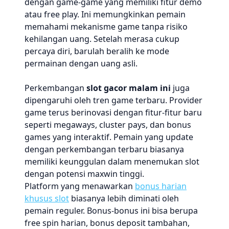
dengan game-game yang memiliki fitur demo
atau free play. Ini memungkinkan pemain
memahami mekanisme game tanpa risiko
kehilangan uang. Setelah merasa cukup
percaya diri, barulah beralih ke mode
permainan dengan uang asli.
Perkembangan
slot gacor malam ini
juga
dipengaruhi oleh tren game terbaru. Provider
game terus berinovasi dengan fitur-fitur baru
seperti megaways, cluster pays, dan bonus
games yang interaktif. Pemain yang update
dengan perkembangan terbaru biasanya
memiliki keunggulan dalam menemukan slot
dengan potensi maxwin tinggi.
Platform yang menawarkan
bonus harian
khusus slot
biasanya lebih diminati oleh
pemain reguler. Bonus-bonus ini bisa berupa
free spin harian, bonus deposit tambahan,