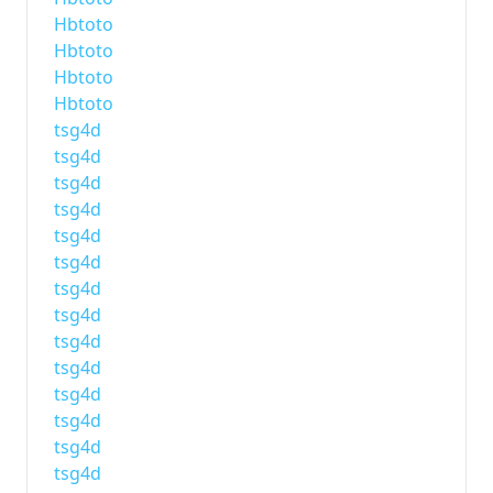
Hbtoto
Hbtoto
Hbtoto
Hbtoto
tsg4d
tsg4d
tsg4d
tsg4d
tsg4d
tsg4d
tsg4d
tsg4d
tsg4d
tsg4d
tsg4d
tsg4d
tsg4d
tsg4d