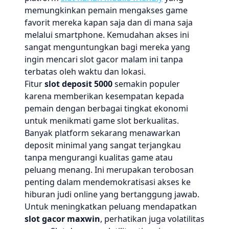
memungkinkan pemain mengakses game
favorit mereka kapan saja dan di mana saja
melalui smartphone. Kemudahan akses ini
sangat menguntungkan bagi mereka yang
ingin mencari slot gacor malam ini tanpa
terbatas oleh waktu dan lokasi.
Fitur
slot deposit 5000
semakin populer
karena memberikan kesempatan kepada
pemain dengan berbagai tingkat ekonomi
untuk menikmati game slot berkualitas.
Banyak platform sekarang menawarkan
deposit minimal yang sangat terjangkau
tanpa mengurangi kualitas game atau
peluang menang. Ini merupakan terobosan
penting dalam mendemokratisasi akses ke
hiburan judi online yang bertanggung jawab.
Untuk meningkatkan peluang mendapatkan
slot gacor maxwin
, perhatikan juga volatilitas