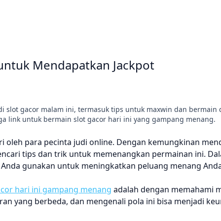
k untuk Mendapatkan Jackpot
di slot gacor malam ini, termasuk tips untuk maxwin dan bermain
ga link untuk bermain slot gacor hari ini yang gampang menang.
ari oleh para pecinta judi online. Dengan kemungkinan me
encari tips dan trik untuk memenangkan permainan ini. Dalam
a Anda gunakan untuk meningkatkan peluang menang Anda
acor hari ini gampang menang
adalah dengan memahami 
ran yang berbeda, dan mengenali pola ini bisa menjadi ke