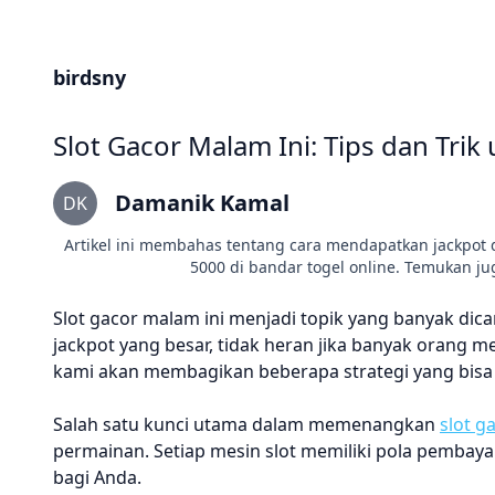
birdsny
Slot Gacor Malam Ini: Tips dan Tri
Damanik Kamal
DK
Artikel ini membahas tentang cara mendapatkan jackpot 
5000 di bandar togel online. Temukan ju
Slot gacor malam ini menjadi topik yang banyak dic
jackpot yang besar, tidak heran jika banyak orang m
kami akan membagikan beberapa strategi yang bis
Salah satu kunci utama dalam memenangkan
slot g
permainan. Setiap mesin slot memiliki pola pembaya
bagi Anda.