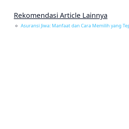
Rekomendasi Article Lainnya
Asuransi Jiwa: Manfaat dan Cara Memilih yang T