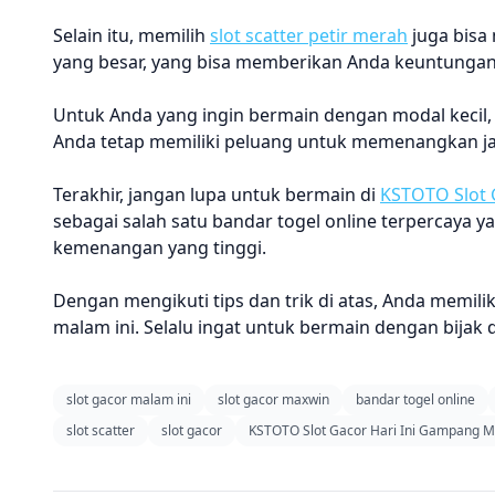
Selain itu, memilih
slot scatter petir merah
juga bisa 
yang besar, yang bisa memberikan Anda keuntungan
Untuk Anda yang ingin bermain dengan modal kecil
Anda tetap memiliki peluang untuk memenangkan ja
Terakhir, jangan lupa untuk bermain di
KSTOTO Slot 
sebagai salah satu bandar togel online terpercaya 
kemenangan yang tinggi.
Dengan mengikuti tips dan trik di atas, Anda memili
malam ini. Selalu ingat untuk bermain dengan bijak
slot gacor malam ini
slot gacor maxwin
bandar togel online
slot scatter
slot gacor
KSTOTO Slot Gacor Hari Ini Gampang M