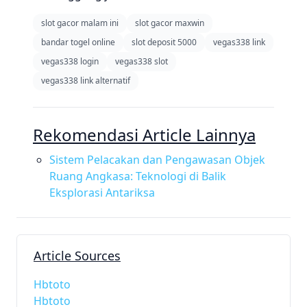
slot gacor malam ini
slot gacor maxwin
bandar togel online
slot deposit 5000
vegas338 link
vegas338 login
vegas338 slot
vegas338 link alternatif
Rekomendasi Article Lainnya
Sistem Pelacakan dan Pengawasan Objek
Ruang Angkasa: Teknologi di Balik
Eksplorasi Antariksa
Article Sources
Hbtoto
Hbtoto