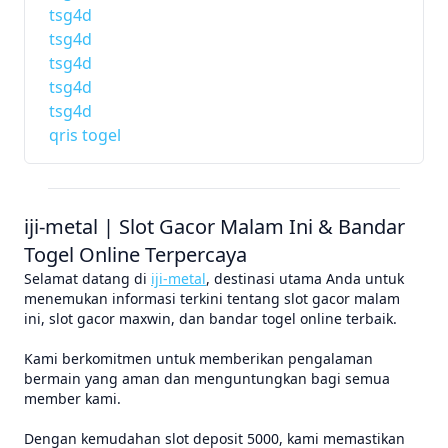
tsg4d
tsg4d
tsg4d
tsg4d
tsg4d
qris togel
iji-metal | Slot Gacor Malam Ini & Bandar
Togel Online Terpercaya
Selamat datang di
iji-metal
, destinasi utama Anda untuk
menemukan informasi terkini tentang slot gacor malam
ini, slot gacor maxwin, dan bandar togel online terbaik.
Kami berkomitmen untuk memberikan pengalaman
bermain yang aman dan menguntungkan bagi semua
member kami.
Dengan kemudahan slot deposit 5000, kami memastikan