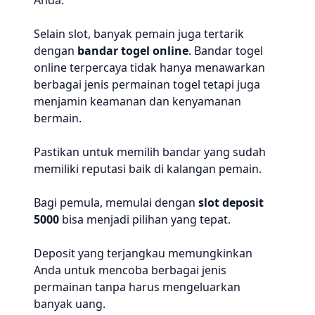
Anda.
Selain slot, banyak pemain juga tertarik
dengan
bandar togel online
. Bandar togel
online terpercaya tidak hanya menawarkan
berbagai jenis permainan togel tetapi juga
menjamin keamanan dan kenyamanan
bermain.
Pastikan untuk memilih bandar yang sudah
memiliki reputasi baik di kalangan pemain.
Bagi pemula, memulai dengan
slot deposit
5000
bisa menjadi pilihan yang tepat.
Deposit yang terjangkau memungkinkan
Anda untuk mencoba berbagai jenis
permainan tanpa harus mengeluarkan
banyak uang.