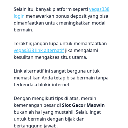
Selain itu, banyak platform seperti
vegas338
login
menawarkan bonus deposit yang bisa
dimanfaatkan untuk meningkatkan modal
bermain.
Terakhir, jangan lupa untuk memanfaatkan
vegas338 link alternatif
jika mengalami
kesulitan mengakses situs utama.
Link alternatif ini sangat berguna untuk
memastikan Anda tetap bisa bermain tanpa
terkendala blokir internet.
Dengan mengikuti tips di atas, meraih
kemenangan besar di
Slot Gacor Maxwin
bukanlah hal yang mustahil. Selalu ingat
untuk bermain dengan bijak dan
bertanggung jawab.