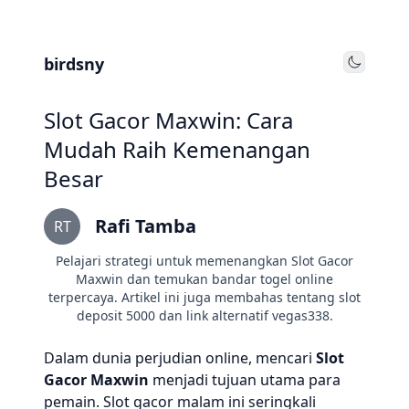
birdsny
Toggle
Slot Gacor Maxwin: Cara
Mudah Raih Kemenangan
Besar
Rafi Tamba
RT
Pelajari strategi untuk memenangkan Slot Gacor
Maxwin dan temukan bandar togel online
terpercaya. Artikel ini juga membahas tentang slot
deposit 5000 dan link alternatif vegas338.
Dalam dunia perjudian online, mencari
Slot
Gacor Maxwin
menjadi tujuan utama para
pemain. Slot gacor malam ini seringkali