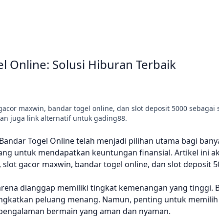
 Online: Solusi Hiburan Terbaik
 gacor maxwin, bandar togel online, dan slot deposit 5000 sebagai 
an juga link alternatif untuk gading88.
Bandar Togel Online telah menjadi pilihan utama bagi bany
ang untuk mendapatkan keuntungan finansial. Artikel ini
 slot gacor maxwin, bandar togel online, dan slot deposit 5
arena dianggap memiliki tingkat kemenangan yang tinggi. 
ingkatkan peluang menang. Namun, penting untuk memilih
pengalaman bermain yang aman dan nyaman.