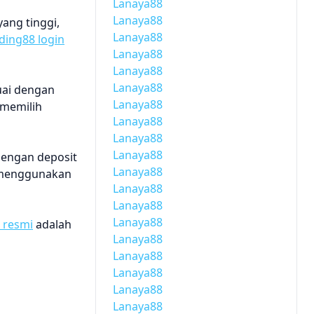
Lanaya88
Lanaya88
ang tinggi,
Lanaya88
ding88 login
Lanaya88
Lanaya88
Lanaya88
uai dengan
Lanaya88
 memilih
Lanaya88
Lanaya88
Lanaya88
 Dengan deposit
Lanaya88
u menggunakan
Lanaya88
Lanaya88
Lanaya88
 resmi
adalah
Lanaya88
Lanaya88
Lanaya88
Lanaya88
Lanaya88