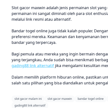
Slot gacor maxwin adalah jenis permainan slot yang 
permainan ini sangat diminati oleh para slot enthus
melalui link resmi atau alternatif.
Bandar togel online juga tidak kalah populer. Deng
preferensi mereka. Keamanan dan kenyamanan berma
bandar yang terpercaya.
Bagi pemula atau mereka yang ingin bermain dengan 
yang terjangkau, Anda sudah bisa menikmati berbag
gading88 link alternatif
jika mengalami kesulitan me
Dalam memilih platform hiburan online, pastikan u
salah satu pilihan yang bisa diandalkan untuk p
slot gacor malam ini
slot gacor maxwin
bandar togel online
gading88 link alternatif