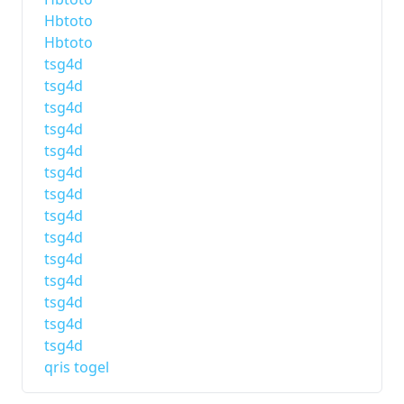
Hbtoto
Hbtoto
tsg4d
tsg4d
tsg4d
tsg4d
tsg4d
tsg4d
tsg4d
tsg4d
tsg4d
tsg4d
tsg4d
tsg4d
tsg4d
tsg4d
qris togel