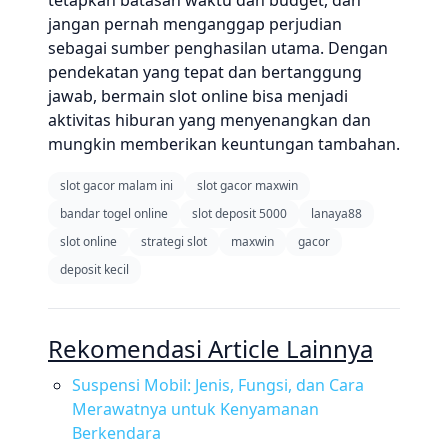
tetapkan batasan waktu dan budget, dan
jangan pernah menganggap perjudian
sebagai sumber penghasilan utama. Dengan
pendekatan yang tepat dan bertanggung
jawab, bermain slot online bisa menjadi
aktivitas hiburan yang menyenangkan dan
mungkin memberikan keuntungan tambahan.
slot gacor malam ini
slot gacor maxwin
bandar togel online
slot deposit 5000
lanaya88
slot online
strategi slot
maxwin
gacor
deposit kecil
Rekomendasi Article Lainnya
Suspensi Mobil: Jenis, Fungsi, dan Cara
Merawatnya untuk Kenyamanan
Berkendara