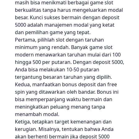
masih bisa menikmati berbagai game slot
berkualitas tanpa harus mengeluarkan modal
besar. Kunci sukses bermain dengan deposit
5000 adalah manajemen modal yang ketat
dan pemilihan game yang tepat.
Pertama, pilihlah slot dengan taruhan
minimum yang rendah. Banyak game slot
modern menawarkan taruhan mulai dari 100
hingga 500 per putaran. Dengan deposit 5000,
Anda bisa melakukan 10-50 putaran
tergantung besaran taruhan yang dipilih.
Kedua, manfaatkan bonus deposit dan free
spin yang ditawarkan oleh bandar. Bonus ini
bisa memperpanjang waktu bermain dan
meningkatkan peluang menang tanpa
menambah modal.
Ketiga, tetapkan target kemenangan dan
kerugian. Misalnya, tentukan bahwa Anda
akan berhenti bermain jika deposit 5000