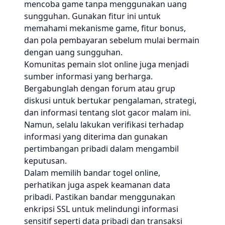
mencoba game tanpa menggunakan uang
sungguhan. Gunakan fitur ini untuk
memahami mekanisme game, fitur bonus,
dan pola pembayaran sebelum mulai bermain
dengan uang sungguhan.
Komunitas pemain slot online juga menjadi
sumber informasi yang berharga.
Bergabunglah dengan forum atau grup
diskusi untuk bertukar pengalaman, strategi,
dan informasi tentang slot gacor malam ini.
Namun, selalu lakukan verifikasi terhadap
informasi yang diterima dan gunakan
pertimbangan pribadi dalam mengambil
keputusan.
Dalam memilih bandar togel online,
perhatikan juga aspek keamanan data
pribadi. Pastikan bandar menggunakan
enkripsi SSL untuk melindungi informasi
sensitif seperti data pribadi dan transaksi