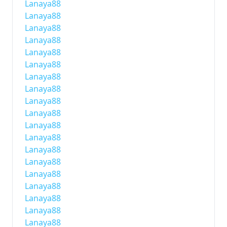
Lanaya88
Lanaya88
Lanaya88
Lanaya88
Lanaya88
Lanaya88
Lanaya88
Lanaya88
Lanaya88
Lanaya88
Lanaya88
Lanaya88
Lanaya88
Lanaya88
Lanaya88
Lanaya88
Lanaya88
Lanaya88
Lanaya88