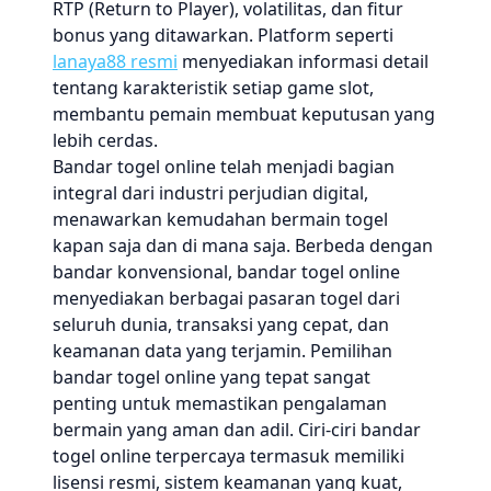
RTP (Return to Player), volatilitas, dan fitur
bonus yang ditawarkan. Platform seperti
lanaya88 resmi
menyediakan informasi detail
tentang karakteristik setiap game slot,
membantu pemain membuat keputusan yang
lebih cerdas.
Bandar togel online telah menjadi bagian
integral dari industri perjudian digital,
menawarkan kemudahan bermain togel
kapan saja dan di mana saja. Berbeda dengan
bandar konvensional, bandar togel online
menyediakan berbagai pasaran togel dari
seluruh dunia, transaksi yang cepat, dan
keamanan data yang terjamin. Pemilihan
bandar togel online yang tepat sangat
penting untuk memastikan pengalaman
bermain yang aman dan adil. Ciri-ciri bandar
togel online terpercaya termasuk memiliki
lisensi resmi, sistem keamanan yang kuat,