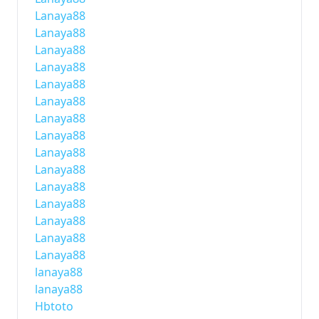
Lanaya88
Lanaya88
Lanaya88
Lanaya88
Lanaya88
Lanaya88
Lanaya88
Lanaya88
Lanaya88
Lanaya88
Lanaya88
Lanaya88
Lanaya88
Lanaya88
Lanaya88
lanaya88
lanaya88
Hbtoto