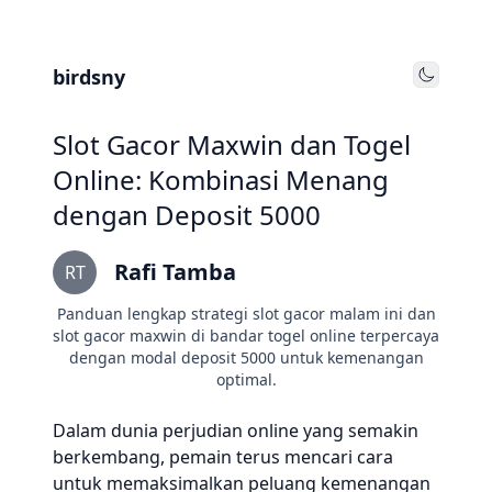
birdsny
Toggle
Slot Gacor Maxwin dan Togel
Online: Kombinasi Menang
dengan Deposit 5000
Rafi Tamba
RT
Panduan lengkap strategi slot gacor malam ini dan
slot gacor maxwin di bandar togel online terpercaya
dengan modal deposit 5000 untuk kemenangan
optimal.
Dalam dunia perjudian online yang semakin
berkembang, pemain terus mencari cara
untuk memaksimalkan peluang kemenangan