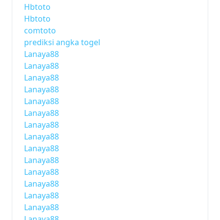
Hbtoto
Hbtoto
comtoto
prediksi angka togel
Lanaya88
Lanaya88
Lanaya88
Lanaya88
Lanaya88
Lanaya88
Lanaya88
Lanaya88
Lanaya88
Lanaya88
Lanaya88
Lanaya88
Lanaya88
Lanaya88
Lanaya88