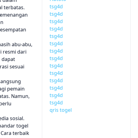
s dalam
tsg4d
 terbatas.
tsg4d
t kemenangan
tsg4d
an
tsg4d
 kesempatan
tsg4d
tsg4d
masih abu-abu,
tsg4d
 resmi dari
tsg4d
h dapat
tsg4d
asi sesuai
tsg4d
tsg4d
 langsung
tsg4d
agi pemain
tsg4d
atas. Namun,
tsg4d
perlu
qris togel
dia sosial.
bandar togel
Cara terbaik