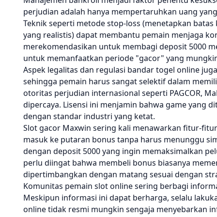
Manajemen bankroll menjadi faktor penentu kesukse
perjudian adalah hanya mempertaruhkan uang yang s
Teknik seperti metode stop-loss (menetapkan batas
yang realistis) dapat membantu pemain menjaga k
merekomendasikan untuk membagi deposit 5000 menj
untuk memanfaatkan periode "gacor" yang mungkin 
Aspek legalitas dan regulasi bandar togel online jug
sehingga pemain harus sangat selektif dalam memili
otoritas perjudian internasional seperti PAGCOR, M
dipercaya. Lisensi ini menjamin bahwa game yang di
dengan standar industri yang ketat.
Slot gacor Maxwin sering kali menawarkan fitur-fi
masuk ke putaran bonus tanpa harus menunggu simbo
dengan deposit 5000 yang ingin memaksimalkan pe
perlu diingat bahwa membeli bonus biasanya memer
dipertimbangkan dengan matang sesuai dengan strat
Komunitas pemain slot online sering berbagi informa
Meskipun informasi ini dapat berharga, selalu laku
online tidak resmi mungkin sengaja menyebarkan inf