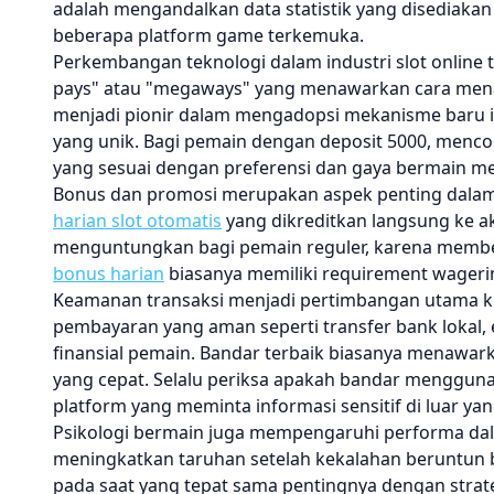
adalah mengandalkan data statistik yang disediakan
beberapa platform game terkemuka.
Perkembangan teknologi dalam industri slot online t
pays" atau "megaways" yang menawarkan cara menang 
menjadi pionir dalam mengadopsi mekanisme baru 
yang unik. Bagi pemain dengan deposit 5000, mencob
yang sesuai dengan preferensi dan gaya bermain m
Bonus dan promosi merupakan aspek penting dalam
harian slot otomatis
yang dikreditkan langsung ke ak
menguntungkan bagi pemain reguler, karena member
bonus harian
biasanya memiliki requirement wagerin
Keamanan transaksi menjadi pertimbangan utama ke
pembayaran yang aman seperti transfer bank lokal, 
finansial pemain. Bandar terbaik biasanya menawar
yang cepat. Selalu periksa apakah bandar menggunak
platform yang meminta informasi sensitif di luar yan
Psikologi bermain juga mempengaruhi performa dala
meningkatkan taruhan setelah kekalahan beruntun b
pada saat yang tepat sama pentingnya dengan strat