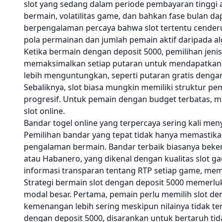
slot yang sedang dalam periode pembayaran tinggi 
bermain, volatilitas game, dan bahkan fase bulan 
berpengalaman percaya bahwa slot tertentu cenderu
pola permainan dan jumlah pemain aktif daripada al
Ketika bermain dengan deposit 5000, pemilihan jenis
memaksimalkan setiap putaran untuk mendapatkan ni
lebih menguntungkan, seperti putaran gratis dengan
Sebaliknya, slot biasa mungkin memiliki struktur 
progresif. Untuk pemain dengan budget terbatas, 
slot online.
Bandar togel online yang terpercaya sering kali men
Pemilihan bandar yang tepat tidak hanya memastika
pengalaman bermain. Bandar terbaik biasanya beker
atau Habanero, yang dikenal dengan kualitas slot g
informasi transparan tentang RTP setiap game, me
Strategi bermain slot dengan deposit 5000 memer
modal besar. Pertama, pemain perlu memilih slot d
kemenangan lebih sering meskipun nilainya tidak te
dengan deposit 5000, disarankan untuk bertaruh tida