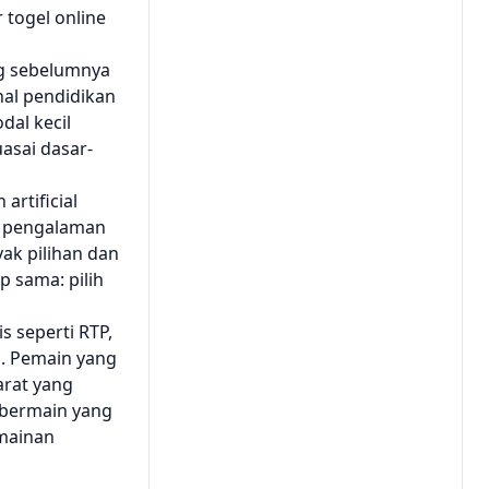
 togel online
ng sebelumnya
hal pendidikan
dal kecil
asai dasar-
artificial
n pengalaman
yak pilihan dan
 sama: pilih
 seperti RTP,
n. Pemain yang
rat yang
 bermain yang
mainan