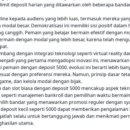
 limit deposit harian yang ditawarkan oleh beberapa bandar
nline kepada audiens yang lebih luas, termasuk mereka ya
dal besar. Demokratisasi ini memiliki sisi positif dalam 
g canggih. Pemain yang belajar bermain efektif dengan mo
bermain dengan modal yang lebih besar, karena telah mengu
pat.
ng dengan integrasi teknologi seperti virtual reality dan 
 menjadi yang pertama mengadopsi inovasi ini, menawarka
 pemain dengan deposit 5000, evolusi ini berarti lebih ban
uai dengan preferensi mereka. Namun, prinsip dasar tetap
game, dan kelola modal dengan bijak.
dan slot biasa dengan deposit 5000 mencakup aspek teknis
egis seperti manajemen bankroll dan pemilihan waktu bermai
ilih bandar yang menawarkan promosi reguler dengan sya
 deposit kecil seperti 5000 dapat memberikan pengalaman
atlah selalu untuk bertanggung jawab dan menikmati per
ghasilan utama.