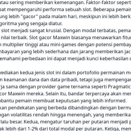
atau sering memberikan kemenangan. Faktor-faktor sepert
dapat mempengaruhi performa sebuah slot. Beberapa pemai
ng lebih "gacor" pada malam hari, meskipun ini lebih ber
goritma yang sengaja diatur.
 slot menjadi sangat krusial. Dengan modal terbatas, pema
lai terbaik. Slot gacor Maxwin biasanya menawarkan fitu
 multiplier tinggi atau mini-games dengan potensi pembay
pembayaran yang lebih sederhana dan jarang memberikan ja
memahami perbedaan ini dapat menjadi kunci keberhasilan
yediakan kedua jenis slot ini dalam portofolio permainan m
n keamanan dana dan data pribadi, tetapi juga mempengar
ja sama dengan provider game ternama seperti Pragmatic P
acor Maxwin mereka. Selain itu, bandar terpercaya akan m
mbantu pemain membuat keputusan yang lebih informed.
lukan pendekatan yang berbeda dibandingkan dengan berm
engan volatilitas rendah hingga menengah, yang memberik
rlalu besar. Kedua, mengatur taruhan per putaran menjadi p
k lebih dari 1-2% dari total modal per putaran. Ketiga, m