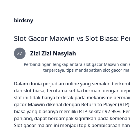
birdsny
Slot Gacor Maxwin vs Slot Biasa: P
Zizi Zizi Nasyiah
ZZ
Perbandingan lengkap antara slot gacor Maxwin dan s
terpercaya, tips mendapatkan slot gacor ma
Dalam dunia perjudian online yang semakin berkemb
dan slot biasa, terutama ketika bermain dengan dep
slot ini tidak hanya terletak pada mekanisme perma
gacor Maxwin dikenal dengan Return to Player (RTP) 
biasa yang biasanya memiliki RTP sekitar 92-95%. Per
panjang, dapat berdampak signifikan pada kemena
Slot gacor malam ini menjadi topik pembicaraan ha