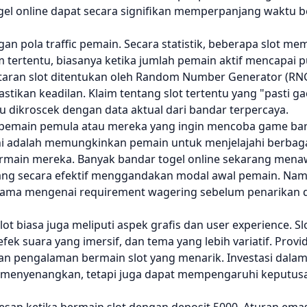
gel online dapat secara signifikan memperpanjang waktu 
an pola traffic pemain. Secara statistik, beberapa slot m
 tertentu, biasanya ketika jumlah pemain aktif mencapai 
utaran slot ditentukan oleh Random Number Generator (RN
astikan keadilan. Klaim tentang slot tertentu yang "pasti g
lu dikroscek dengan data aktual dari bandar terpercaya.
gi pemain pemula atau mereka yang ingin mencoba game bar
 ini adalah memungkinkan pemain untuk menjelajahi berbagai
rmain mereka. Banyak bandar togel online sekarang men
ang secara efektif menggandakan modal awal pemain. Namu
rutama mengenai requirement wagering sebelum penarikan 
t biasa juga meliputi aspek grafis dan user experience. Sl
fek suara yang imersif, dan tema yang lebih variatif. Provid
 pengalaman bermain slot yang menarik. Investasi dalam k
h menyenangkan, tetapi juga dapat mempengaruhi keputu