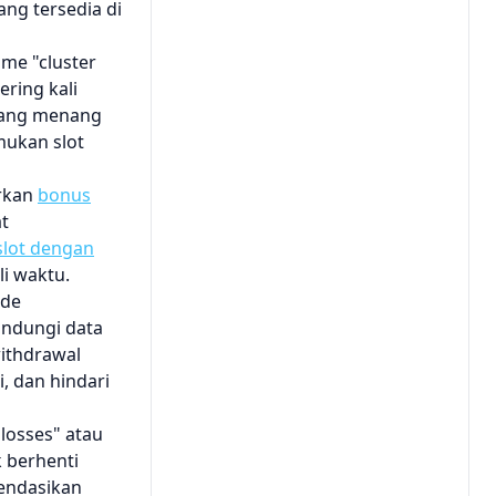
ang tersedia di
sme "cluster
ring kali
uang menang
mukan slot
arkan
bonus
at
lot dengan
i waktu.
ode
indungi data
withdrawal
, dan hindari
losses" atau
 berhenti
mendasikan