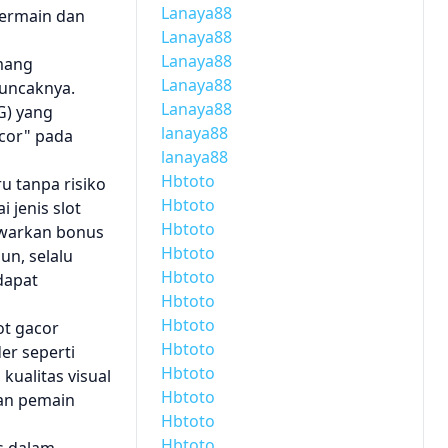
Lanaya88
bermain dan
Lanaya88
Lanaya88
emang
Lanaya88
puncaknya.
Lanaya88
G) yang
lanaya88
acor" pada
lanaya88
Hbtoto
u tanpa risiko
Hbtoto
 jenis slot
Hbtoto
awarkan bonus
Hbtoto
n, selalu
Hbtoto
dapat
Hbtoto
Hbtoto
ot gacor
Hbtoto
er seperti
Hbtoto
ualitas visual
Hbtoto
san pemain
Hbtoto
Hbtoto