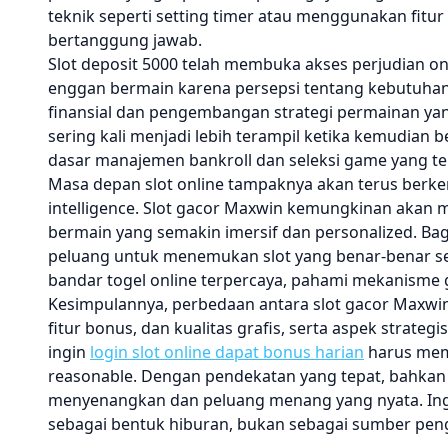
teknik seperti setting timer atau menggunakan fitur
bertanggung jawab.
Slot deposit 5000 telah membuka akses perjudian o
enggan bermain karena persepsi tentang kebutuhan mo
finansial dan pengembangan strategi permainan yan
sering kali menjadi lebih terampil ketika kemudian 
dasar manajemen bankroll dan seleksi game yang te
Masa depan slot online tampaknya akan terus berkemba
intelligence. Slot gacor Maxwin kemungkinan akan
bermain yang semakin imersif dan personalized. Bagi
peluang untuk menemukan slot yang benar-benar ses
bandar togel online terpercaya, pahami mekanisme 
Kesimpulannya, perbedaan antara slot gacor Maxwin 
fitur bonus, dan kualitas grafis, serta aspek strat
ingin
login slot online dapat bonus harian
harus mem
reasonable. Dengan pendekatan yang tepat, bahkan
menyenangkan dan peluang menang yang nyata. Ing
sebagai bentuk hiburan, bukan sebagai sumber pen