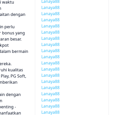
Lanaya88
i waktu
Lanaya88
n
Lanaya88
kaitan dengan
Lanaya88
Lanaya88
in perlu
Lanaya88
r bonus yang
Lanaya88
aran besar.
Lanaya88
ckpot
Lanaya88
 dalam bermain
Lanaya88
Lanaya88
ereka.
Lanaya88
uhi kualitas
Lanaya88
lay, PG Soft,
Lanaya88
emberikan
Lanaya88
Lanaya88
ain dengan
Lanaya88
an
Lanaya88
enting -
Lanaya88
emanfaatkan