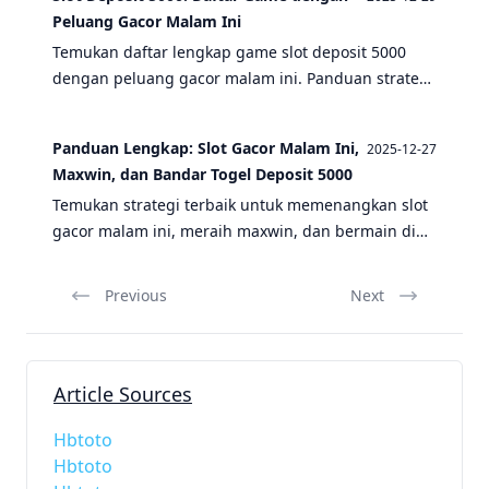
Peluang Gacor Malam Ini
Temukan daftar lengkap game slot deposit 5000
dengan peluang gacor malam ini. Panduan strategi
slot gacor maxwin dan rekomendasi bandar togel
online terpercaya untuk pengalaman bermain
Panduan Lengkap: Slot Gacor Malam Ini,
2025-12-27
optimal.
Maxwin, dan Bandar Togel Deposit 5000
Temukan strategi terbaik untuk memenangkan slot
gacor malam ini, meraih maxwin, dan bermain di
bandar togel online dengan deposit 5000. Panduan
komprehensif untuk pemain pemula hingga
Previous
Next
berpengalaman.
Article Sources
Hbtoto
Hbtoto