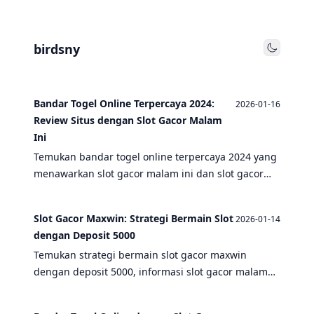
birdsny
Toggle
Bandar Togel Online Terpercaya 2024:
2026-01-16
Review Situs dengan Slot Gacor Malam
Ini
Temukan bandar togel online terpercaya 2024 yang
menawarkan slot gacor malam ini dan slot gacor
maxwin dengan deposit mulai 5000. Panduan
lengkap untuk memilih platform judi online aman
Slot Gacor Maxwin: Strategi Bermain Slot
2026-01-14
dan menguntungkan.
dengan Deposit 5000
Temukan strategi bermain slot gacor maxwin
dengan deposit 5000, informasi slot gacor malam
ini, dan rekomendasi bandar togel online
terpercaya untuk pengalaman bermain optimal.