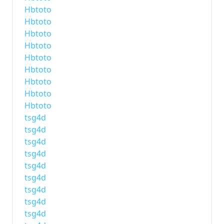
Hbtoto
Hbtoto
Hbtoto
Hbtoto
Hbtoto
Hbtoto
Hbtoto
Hbtoto
Hbtoto
tsg4d
tsg4d
tsg4d
tsg4d
tsg4d
tsg4d
tsg4d
tsg4d
tsg4d